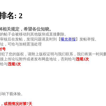
排名:
2
解相关规定，希望各位知晓。
的帖子会被移动到其他版块或直接删除。
行审核后在发帖，发现问题请及时到【
曝光举报
】发帖举报。
网址，可给与加精置顶处理
封号
侵犯了您的版权，请附上版权证明与我们联系，我们将第一时间删
直接上传论坛附件或者发布网盘地址，否则
给与
违规1次
给与
违规1次
影响下载体验。
，
或视情况封禁7天