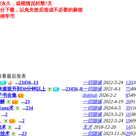
禁永久
，
或视情况封禁7天
分下载，以免失效后造成不必要的麻烦
得学币
查看
最后发表
...
2
3
4
5
6
..
13
一切随缘
2022-5-24
120
3
速提升到30分钟以上
...
2
3
4
5
6
..
8
一切随缘
2021-4-1
75
40
子书合集
diskhub
2026-2-2
8
549
详解
...
2
3
一切随缘
2022-4-19
26
91
ang术
...
2
3
4
一切随缘
2024-6-5
39
11
...
2
一切随缘
2023-3-23
10
38
》
...
2
一切随缘
2022-5-24
19
69
秘术
...
2
天才
2018-12-20
14
51
挂术
...
2
3
一切随缘
2023-11-26
29
92