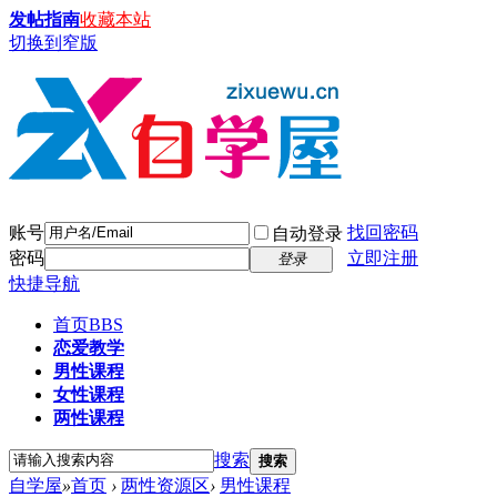
发帖指南
收藏本站
切换到窄版
账号
找回密码
自动登录
密码
立即注册
登录
快捷导航
首页
BBS
恋爱教学
男性课程
女性课程
两性课程
搜索
搜索
自学屋
»
首页
›
两性资源区
›
男性课程