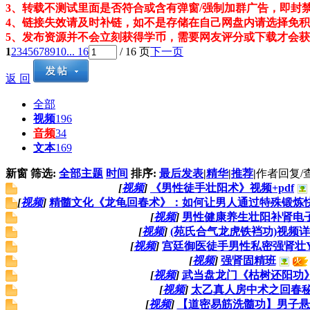
3
、
转载不测试里面是否符合或含有弹窗/强制加群广告
，即封
4
、链接失效请及时补链
，如不是存储在自己网盘内请选择免积
5
、
发布资源并不会立刻获得学币，需要网友评分或下载才会获
1
2
3
4
5
6
7
8
9
10
... 16
/ 16 页
下一页
返 回
全部
视频
196
音频
34
文本
169
新窗
筛选:
全部主题
时间
排序:
最后发表
|
精华
|
推荐
|
作者
回复/
[
视频
]
《男性徒手壮阳术》视频+pdf
[
视频
]
精髓文化《龙龟回春术》：如何让男人通过特殊锻炼快
[
视频
]
男性健康养生壮阳补肾电
[
视频
]
(苑氏合气龙虎铁裆功)视频
[
视频
]
宫廷御医徒手男性私密强肾壮Y
[
视频
]
强肾固精班
[
视频
]
武当盘龙门《枯树还阳功
[
视频
]
太乙真人房中术之回春
[
视频
]
【道密易筋洗髓功】男子悬