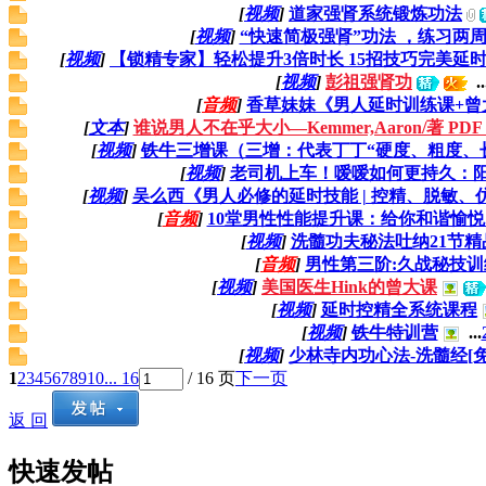
[
视频
]
道家强肾系统锻炼功法
[
视频
]
“快速简极‬强肾”功法 ，练习‬两
[
视频
]
【锁精专家】轻松提升3倍时长 15招技巧完美延时
[
视频
]
彭祖强肾功
..
[
音频
]
香草妹妹《男人延时训练课+曾
[
文本
]
谁说男人不在乎大小—Kemmer,Aaron/著 PD
[
视频
]
铁牛三增课（三增：代表丁丁“硬度、粗度、
[
视频
]
老司机上车！嗳嗳如何更持久：
[
视频
]
吴么西《男人必修的延时技能 | 控精、脱敏
[
音频
]
10堂男性性能提升课：给你和谐愉
[
视频
]
洗髓功夫秘法吐纳21节精
[
音频
]
男性第三阶:久战秘技训
[
视频
]
美国医生Hink的曾大课
[
视频
]
延时控精全系统课程
[
视频
]
铁牛特训营
...
[
视频
]
少林寺内功心法-洗髓经[
1
2
3
4
5
6
7
8
9
10
... 16
/ 16 页
下一页
返 回
快速发帖