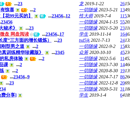
...
2
3
龙
2019-1-22
26
15
周有惊喜
...
2
一切随缘
2023-5-21
13
49
【花99元买的】
...
2
3
4
5
6
..
12
性大师
2019-7-4
115
3
.
2
3
4
5
6
一切随缘
2024-1-15
55
20
大秘术》
...
2
3
一切随缘
2021-5-20
23
11
F 微盘 网盘阅读
...
2
3
4
5
6
..
17
学生
2019-11-14
164
6
长度”三方面的增长锻炼）
...
2
3
tsd5jk
2021-7-13
24
13
阳刚型男之道
...
2
一切随缘
2022-9-2
15
83
、仿真训练精华珍藏版》
...
2
3
4
5
众筹
2020-10-10
45
23
悦的私房体验
...
2
一切随缘
2022-5-6
11
45
品课
...
2
一切随缘
2023-7-30
14
46
练
...
2
一切随缘
2020-8-30
19
13
...
2
3
4
5
6
..
9
一切随缘
2024-7-17
86
26
...
2
3
一切随缘
2022-12-8
20
69
2
3
4
一切随缘
2020-5-31
31
18
免费分享]
学生
2019-1-4
6
418