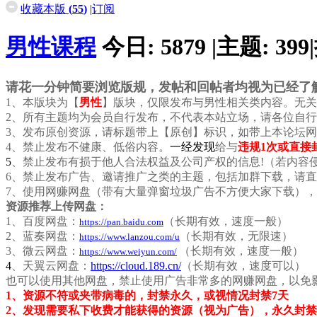
收藏本版
(
55
)
|
订阅
男性课程
今日:
5879
|
主题:
399
|
请花一分钟简要浏览版规，发帖和回帖者均视为已经了
1、本版块为
【
男性
】版块，仅限发布与男性相关类内容。无关
2、所有主题均为会员自行发布，不代表本站立场，请各位自
3、发布原创资源，请标题带上【原创】标识，如带上本论坛
4、
禁止发布不健康、低俗内容
。
一经发现
给与
违规1次或直接
5
、
禁止发布
有损于
他人合法权益及
公司产权的信息!（若内容
6、禁止发布广告、邀请推广之类的主题，包括加群下载，请
7、
使用网赚网盘（带有大量弹窗垃圾广告不方便大家下载），
资源推荐上传网盘：
1、百度网盘：
（长期有效，速度一般）
https://pan.baidu.com
2、蓝奏网盘：
（长期有效，无限速）
https://www.lanzou.com/u
3、微云网盘：
（长期有效，速度一般）
https://www.weiyun.com/
4
、天翼云
网盘
：
https://cloud.189.cn/
（长期有效，速度可以）
也可以使用其他网盘，禁止使用广告非常多的网赚网盘，以免
1、
资源不符或夹带病毒的，封禁永久
，
或视情况封禁7天
2、
发现需要私下收费才能获得的资源（视为广告），永久封禁